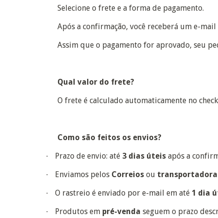
Selecione o frete e a forma de pagamento.
Após a confirmação, você receberá um e-mail 
Assim que o pagamento for aprovado, seu ped
Qual valor do frete?
O frete é calculado automaticamente no check
Como são feitos os envios?
Prazo de envio: até
3 dias úteis
após a confir
·
Enviamos pelos
Correios
ou
transpo
·
O rastreio é enviado por e-mail em até
1 dia ú
·
Produtos em
pré-venda
seguem o prazo descri
·