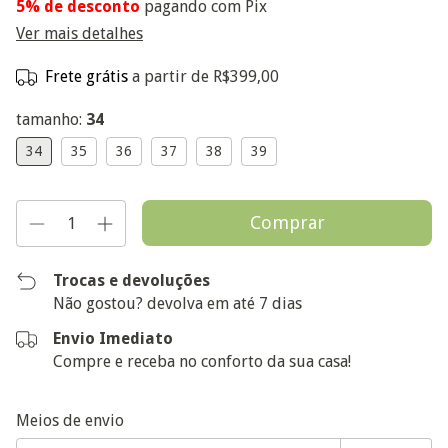
5% de desconto
pagando com Pix
Ver mais detalhes
Frete grátis
a partir de
R$399,00
tamanho:
34
34
35
36
37
38
39
Trocas e devoluções
Não gostou? devolva em até 7 dias
Envio Imediato
Compre e receba no conforto da sua casa!
Entregas para o CEP:
Alterar CEP
Meios de envio