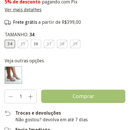
5% de desconto
pagando com Pix
Ver mais detalhes
Frete grátis
a partir de
R$399,00
TAMANHO:
34
34
35
36
37
38
39
Veja outras opções
Trocas e devoluções
Não gostou? devolva em até 7 dias
Envio Imediato