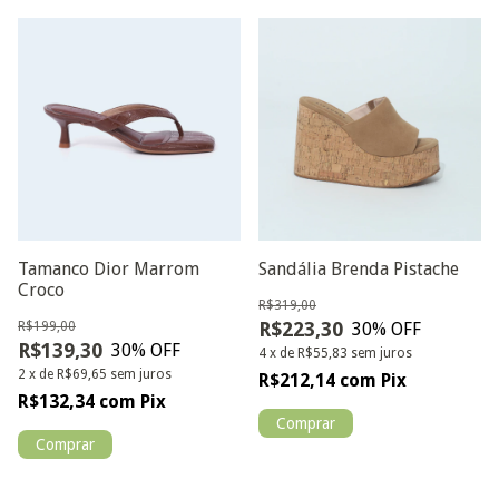
Tamanco Dior Marrom
Sandália Brenda Pistache
Croco
R$319,00
R$223,30
R$199,00
30
% OFF
R$139,30
30
% OFF
4
x
de
R$55,83
sem juros
2
x
de
R$69,65
sem juros
R$212,14
com
Pix
R$132,34
com
Pix
Comprar
Comprar