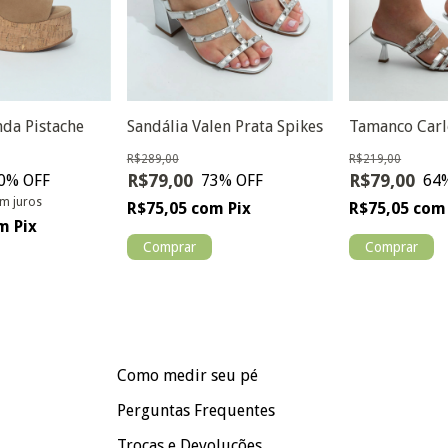
nda Pistache
Sandália Valen Prata Spikes
Tamanco Carl
R$289,00
R$219,00
R$79,00
R$79,00
0
% OFF
73
% OFF
64
m juros
R$75,05
com
Pix
R$75,05
com
m
Pix
Comprar
Comprar
Como medir seu pé
Perguntas Frequentes
Trocas e Devoluções