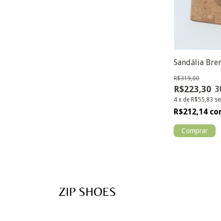
Sandália Bre
R$319,00
R$223,30
3
4
x
de
R$55,83
se
R$212,14
co
Comprar