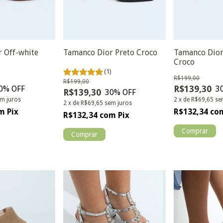
 Off-white
Tamanco Dior Preto Croco
Tamanco Dio
Croco
(1)
R$199,00
R$199,00
R$139,30
0
% OFF
3
R$139,30
30
% OFF
m juros
2
x
de
R$69,65
se
2
x
de
R$69,65
sem juros
m
Pix
R$132,34
co
R$132,34
com
Pix
Comprar
Comprar