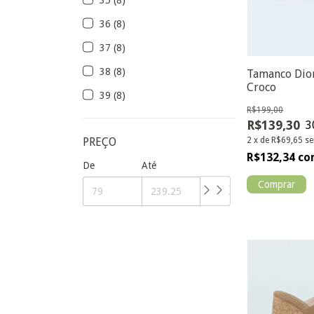
36 (8)
37 (8)
38 (8)
Tamanco Dior
Croco
39 (8)
R$199,00
R$139,30
3
PREÇO
2
x
de
R$69,65
se
R$132,34
co
De
Até
Comprar