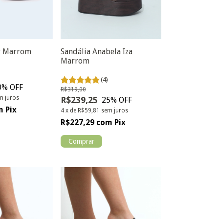
r Marrom
Sandália Anabela Iza
Marrom
(4)
0
% OFF
R$319,00
m juros
R$239,25
25
% OFF
m
Pix
4
x
de
R$59,81
sem juros
R$227,29
com
Pix
Comprar